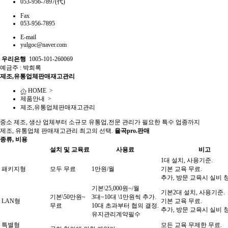
053-956-7897(代)
Fax
053-956-7895
E-mail
yulgoc@naver.com
우리은행
1005-101-260069
예금주 : 박희록
제조,유통업체판매재고관리
HOME >
제품안내 >
제조,유통업체판매재고관리
중소 제조, 생산 업체부터 소규모 유통업,전문 관리가 필요한 특수 업종까지
제조, 유통업체 판매재고관리 최고의 선택.
율곡pro.판매
종류, 비용
설치 및 교육료
사용료
비고
1대 설치, 사용기준.
패키지형
모두 무료
1만원/월
기본 교육 무료.
추가, 방문 교육시 실비 
기본\25,000원~/월
기본2대 설치, 사용기준.
기본\50만원~
3대~10대 \1만원씩 추가.
LAN형
기본 교육 무료.
무료
10대 초과부터 협의 결정.
추가, 방문 교육시 실비 
유지관리계약필수
특별형
모든 교육 무제한 무료.