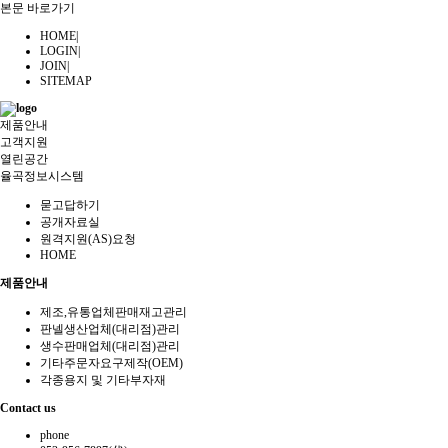
본문 바로가기
HOME
|
LOGIN
|
JOIN
|
SITEMAP
제품안내
고객지원
열린공간
율곡정보시스템
묻고답하기
공개자료실
원격지원(AS)요청
HOME
제품안내
제조,유통업체판매재고관리
판넬생산업체(대리점)관리
생수판매업체(대리점)관리
기타주문자요구제작(OEM)
각종용지 및 기타부자재
Contact us
phone