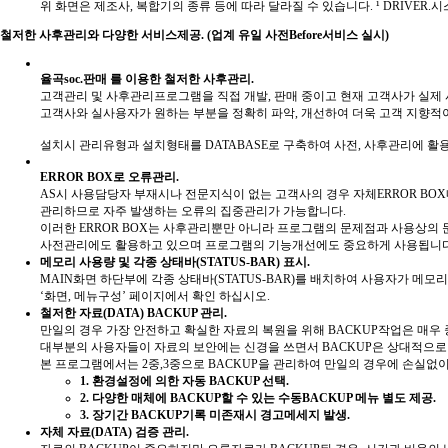
위 화면은 제조사, 복합기의 종류 등에 따라 달라질 수 있습니다.
¹ DRIVE
철저한 사후관리와 다양한 서비스제공.
(업계 유일 사전Before서비스 실시)
율곡soc.판매 를 이용한 철저한 사후관리.
고객관리 및 사후관리프로그램을 직접 개발, 판매 중이고 현재 고객사가 실제
고객사와 실사용자가 원하는 부분을 정확히 파악, 개선하여 더욱 고객 지향적
설치시 관리유형과 설치형태를 DATABASE로 구축하여 사전, 사후관리에 활
ERROR BOX로 오류관리.
AS시 사용담당자 부재시나 전문지식이 없는 고객사의 경우 자체ERROR B
관리하므로 자주 발생하는 오류의 집중관리가 가능합니다.
이러한 ERROR BOX는 사후관리뿐만 아니라 프로그램의 문제점과 사용상의 
사전관리에도 활용하고 있으며 프로그램의 기능개선에도 중요하게 사용됩니다
메모리 사용량 및 각종 상태바(STATUS-BAR) 표시.
MAIN화면 하단부에 각종 상태바(STATUS-BAR)를 배치하여 사용자가 메모리 
‘화면, 메뉴구성’ 페이지에서 확인 하십시오.
철저한 자료(DATA) BACKUP 관리.
만일의 경우 가장 안전하고 확실한 자료의 복원을 위해 BACKUP작업은 매우
대부분의 사용자들이 자료의 보안에는 신경을 쓰면서 BACKUP은 상대적으로
본 프로그램에서는 2중,3중으로 BACKUP을 관리하여 만일의 경우에 손실없
1. 환경설정에 의한 자동 BACKUP 선택.
2. 다양한 매체에 BACKUP할 수 있는 수동BACKUP 메뉴 별도 제공.
3. 장기간 BACKUP기록 미존재시 경고메세지 발생.
자체 자료(DATA) 검증 관리.